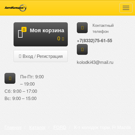
Навигация
Skip
Пер
to
нав
main
Контактный
content
Моя корзина
0
телефон
Руб.
0
+7(8332)75-61-55
Вход / Регистрация
kolodki43@mail.ru
Пн-Пт: 9:00
– 19:00
Сб: 9:00 – 17:00
Вс: 9:00 – 15:00
Главная
Каталог
FORD
К-т колодок торм. Fr Mazda B