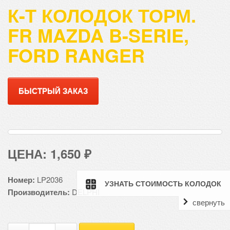
К-Т КОЛОДОК ТОРМ.
FR MAZDA B-SERIE,
FORD RANGER
БЫСТРЫЙ ЗАКАЗ
К-
ЦЕНА:
1,650
₽
т
колодок
Номер:
LP2036
УЗНАТЬ СТОИМОСТЬ КОЛОДОК
торм.
Производитель:
DELPHI
Fr
свернуть
Mazda