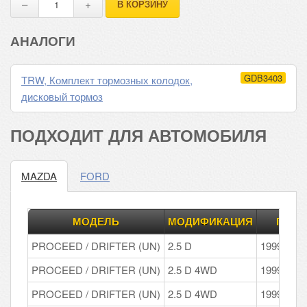
B-
В КОРЗИНУ
Serie,
Ford
АНАЛОГИ
Ranger
GDB3403
TRW, Комплект тормозных колодок,
дисковый тормоз
ПОДХОДИТ ДЛЯ АВТОМОБИЛЯ
MAZDA
FORD
МОДЕЛЬ
МОДИФИКАЦИЯ
ГОД
PROCEED / DRIFTER (UN)
2.5 D
1999 - 20
PROCEED / DRIFTER (UN)
2.5 D 4WD
1999 - 20
PROCEED / DRIFTER (UN)
2.5 D 4WD
1999 - 20