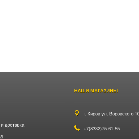
НАШИ МАГАЗИНЫ
г
г. Киров
ул. Воровского 1
 и доставка
+7(8332)75-61-55
ия