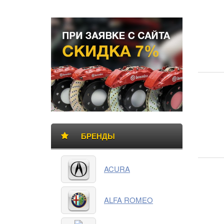
Боковая
БАННЕР
панель
БРЕНДЫ
Категории
ACURA
товаров
ALFA ROMEO