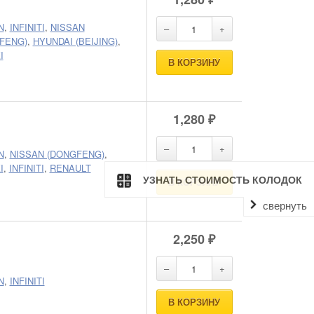
N
,
INFINITI
,
NISSAN
FENG)
,
HYUNDAI (BEIJING)
,
I
В КОРЗИНУ
1,280
₽
N
,
NISSAN (DONGFENG)
,
I
,
INFINITI
,
RENAULT
УЗНАТЬ СТОИМОСТЬ КОЛОДОК
В КОРЗИНУ
свернуть
2,250
₽
N
,
INFINITI
В КОРЗИНУ