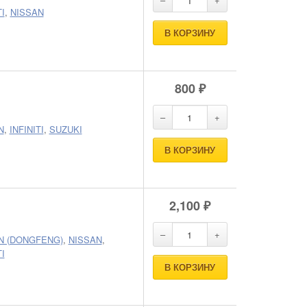
TI
,
NISSAN
В КОРЗИНУ
800
₽
N
,
INFINITI
,
SUZUKI
В КОРЗИНУ
2,100
₽
N (DONGFENG)
,
NISSAN
,
TI
В КОРЗИНУ