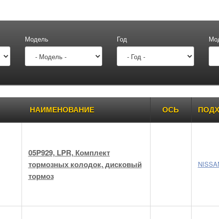
Модель
Год
Мо
ары
НАИМЕНОВАНИЕ
ОСЬ
ПОДХ
05P929, LPR, Комплект
тормозных колодок, дисковый
NISSA
тормоз