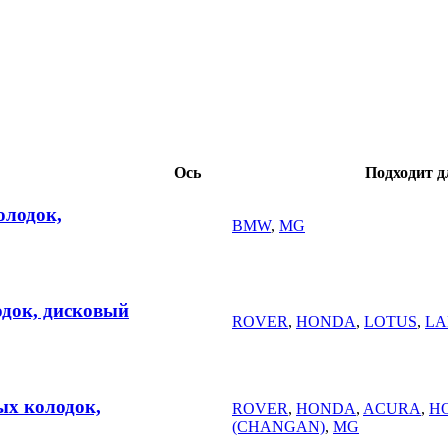
Ось
Подходит д
олодок,
BMW
,
MG
одок, дисковый
ROVER
,
HONDA
,
LOTUS
,
LA
х колодок,
ROVER
,
HONDA
,
ACURA
,
H
(CHANGAN)
,
MG