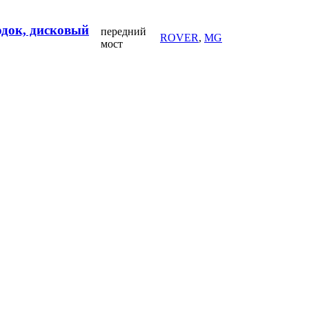
одок, дисковый
передний
ROVER
,
MG
мост