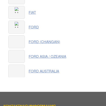
FIAT
FORD
FORD (CHANGAN)
FORD ASIA / OZEANIA
FORD AUSTRALIA
FORD USA
Подвал
GEELY