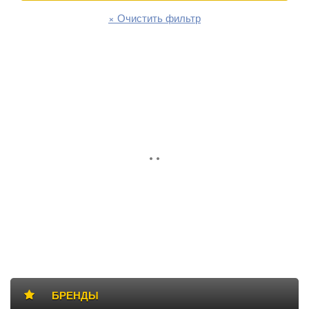
× Очистить фильтр
Боковая
БАННЕР
панель
БРЕНДЫ