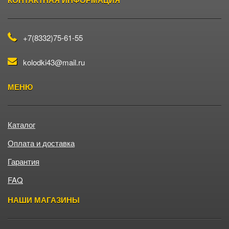
КОНТАКТНАЯ ИНФОРМАЦИЯ
GLEAGLE (GEELY)
+7(8332)75-61-55
GREAT WALL
kolodki43@mail.ru
HOLDEN
МЕНЮ
HONDA
Каталог
Оплата и доставка
HONDA (DONGFENG)
Гарантия
HONDA (GAC)
FAQ
НАШИ МАГАЗИНЫ
HONGQI