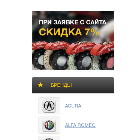
Боковая
БАННЕР
панель
БРЕНДЫ
Категории
ACURA
товаров
ALFA ROMEO