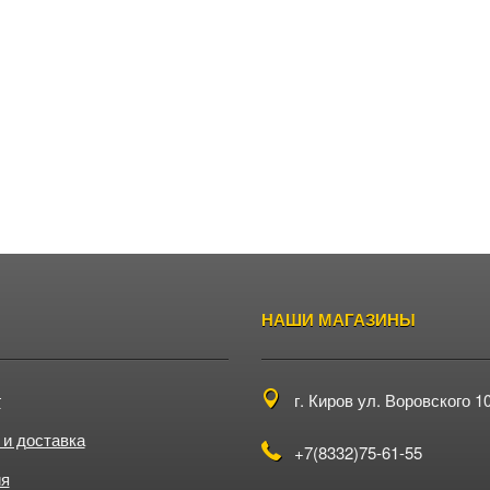
НАШИ МАГАЗИНЫ
г
г. Киров
ул. Воровского 1
 и доставка
+7(8332)75-61-55
ия