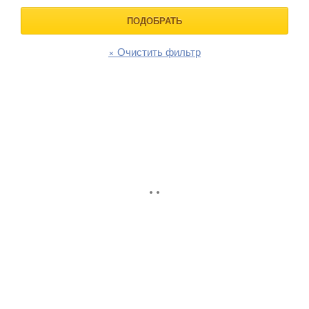
ПОДОБРАТЬ
× Очистить фильтр
Боковая
БАННЕР
панель