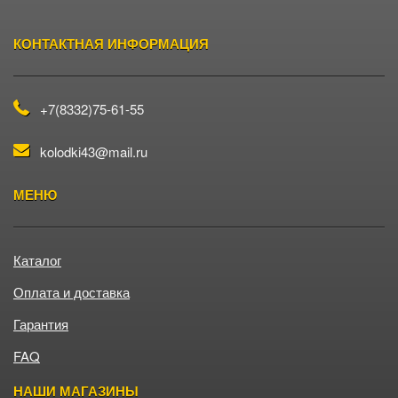
Подвал
GEELY
КОНТАКТНАЯ ИНФОРМАЦИЯ
GLEAGLE (GEELY)
+7(8332)75-61-55
GREAT WALL
kolodki43@mail.ru
HOLDEN
МЕНЮ
HONDA
Каталог
Оплата и доставка
HONDA (DONGFENG)
Гарантия
HONDA (GAC)
FAQ
НАШИ МАГАЗИНЫ